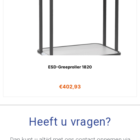
ESD-Greeproller 1820
€
402,93
Heeft u vragen?
Dan kunt u altijd met ons contact opnemen via