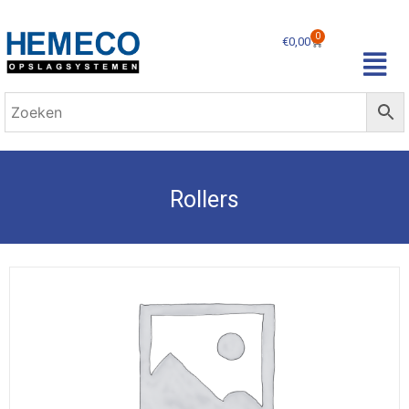
0
€
0,00
Rollers