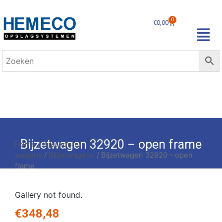
0
€
0,00
Bijzetwagen 32920 – open frame
Home
/
Bijzondere
wagens
/
Bijzetwagens
/ Bijzetwagen 32920 – open
frame
Gallery not found.
€
348,48