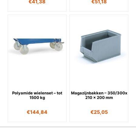
€
41,38
€
51,18
Polyamide wielenset – tot
Magazijnbakken – 350/300x
1500 kg
210 x 200 mm
€
144,84
€
25,05