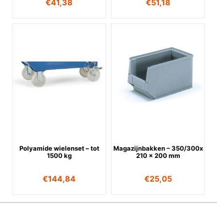
€
41,38
€
51,18
Polyamide wielenset – tot
Magazijnbakken – 350/300x
1500 kg
210 x 200 mm
€
144,84
€
25,05