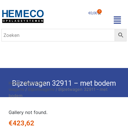
0
€
0,00
Bijzetwagen 32911 – met bodem
Home
/
Bijzondere
wagens
/
Bijzetwagens
/ Bijzetwagen 32911 – met
bodem
Gallery not found.
€
423,62