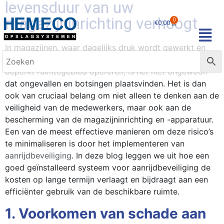
levensduur van uw
magazijninrichting verhoogt
0
€
0,00
In magazijnen, waar dagelijks druk wordt gewerkt en
zware machines zoals heftrucks en palletwagens in een
beperkt ruimtegebied opereren, is het niet ongewoon
dat ongevallen en botsingen plaatsvinden. Het is dan
ook van cruciaal belang om niet alleen te denken aan de
veiligheid van de medewerkers, maar ook aan de
bescherming van de magazijninrichting en -apparatuur.
Een van de meest effectieve manieren om deze risico’s
te minimaliseren is door het implementeren van
aanrijdbeveiliging
. In deze blog leggen we uit hoe een
goed geïnstalleerd systeem voor aanrijdbeveiliging de
kosten op lange termijn verlaagt en bijdraagt aan een
efficiënter gebruik van de beschikbare ruimte.
1. Voorkomen van schade aan